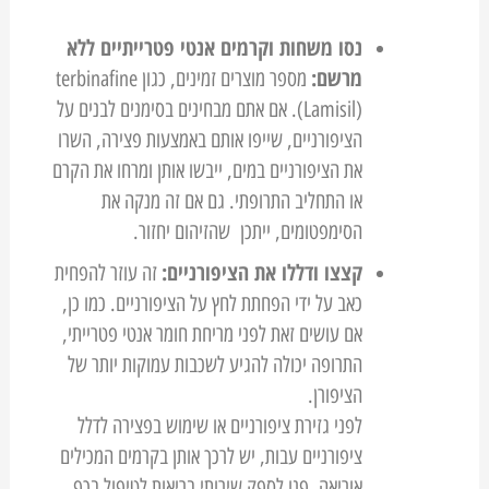
נסו משחות וקרמים אנטי פטרייתיים ללא
מרשם:
מספר מוצרים זמינים, כגון terbinafine
(Lamisil). אם אתם מבחינים בסימנים לבנים על
הציפורניים, שייפו אותם באמצעות פצירה, השרו
את הציפורניים במים, ייבשו אותן ומרחו את הקרם
או התחליב התרופתי. גם אם זה מנקה את
הסימפטומים, ייתכן שהזיהום יחזור.
קצצו ודללו את הציפורניים:
זה עוזר להפחית
כאב על ידי הפחתת לחץ על הציפורניים. כמו כן,
אם עושים זאת לפני מריחת חומר אנטי פטרייתי,
התרופה יכולה להגיע לשכבות עמוקות יותר של
הציפורן.
לפני גזירת ציפורניים או שימוש בפצירה לדלל
ציפורניים עבות, יש לרכך אותן בקרמים המכילים
אוריאה. פנו לספק שירותי בריאות לטיפול בכף