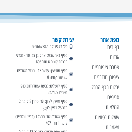
מפת אתר
יצירת קשר
דף בית
טל' בקליניקה: 09-9667787
סניף באר שבע: יצחק בן צבי 10 - מגדלי
אודות
הרכבת קומה 6 חדר 605
פטרת ציפורניים
סניף מודיעין: ערער 13 - מגדל משרדים
ציפורן חודרנית
עזריאלי קומה 8
סניף ירושלים: גבעת שאול רחוב כנפי
יבלות בכף הרגל
נשרים 24/127
סניפים
סניף ראשון לציון: ילדי טהרן 8 קומה 2
המלצות
חדר 25 בניין gigi's
שאלות נפוצות
סניף אשדוד: שד׳ הרצל 1 (בניין יונטרייד)
קומה 1 חדר 407
מאמרים